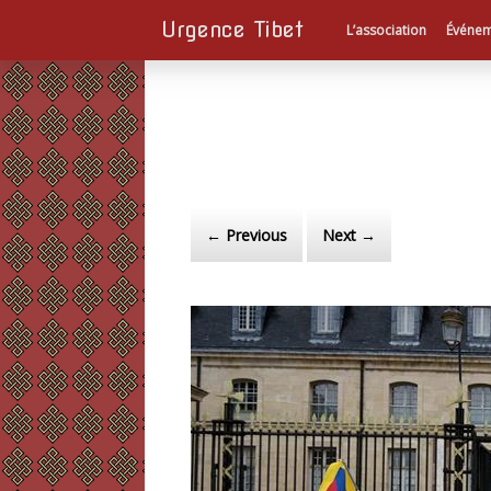
Urgence Tibet
L’association
Événem
← Previous
Next →