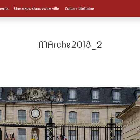
ents
Une expo dans votre ville
Culture tibétaine
MArche2018_2