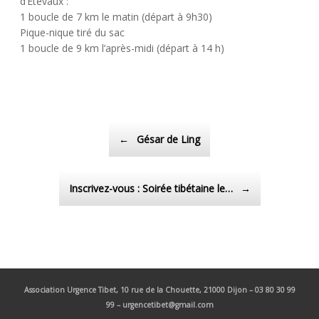
d’Etevaux :
1 boucle de 7 km le matin (départ à 9h30)
Pique-nique tiré du sac
1 boucle de 9 km l’après-midi (départ à 14 h)
Post navigation
←
Gésar de Ling
Inscrivez-vous : Soirée tibétaine le…
→
Association Urgence Tibet,
10 rue de la Chouette, 21000 Dijon – 03 80 30 99
99 – urgencetibet@gmail.com