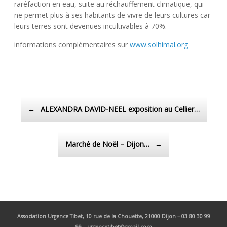
raréfaction en eau, suite au réchauffement climatique, qui
ne permet plus à ses habitants de vivre de leurs cultures car
leurs terres sont devenues incultivables à 70%.
informations complémentaires sur
www.solhimal.org
Post navigation
←
ALEXANDRA DAVID-NEEL exposition au Cellier…
Marché de Noël – Dijon…
→
Association Urgence Tibet,
10 rue de la Chouette, 21000 Dijon – 03 80 30 99
99 – urgencetibet@gmail.com