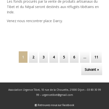
Les fonds procurés par la vente de produits artisanaux du
Tibet et du Népal seront destinés aux réfugiés tibétains en
Inde.
Venez nous rencontrer place Darcy.
Post navigation
1
2
3
4
5
6
…
11
Suivant »
Association Urgence Tibet,
10 rue de la Chouette, 21000 Dijon – 03 80 30 99
99 – urgencetibet@gmail.com
Retrouvez-nous sur Facebook