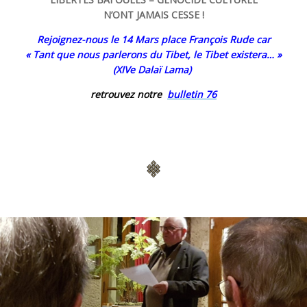
N’ONT JAMAIS CESSE !
Rejoignez-nous le 14 Mars place François Rude car
« Tant que nous parlerons du Tibet, le Tibet existera… »
(XIVe Dalaï Lama)
retrouvez notre
bulletin 76