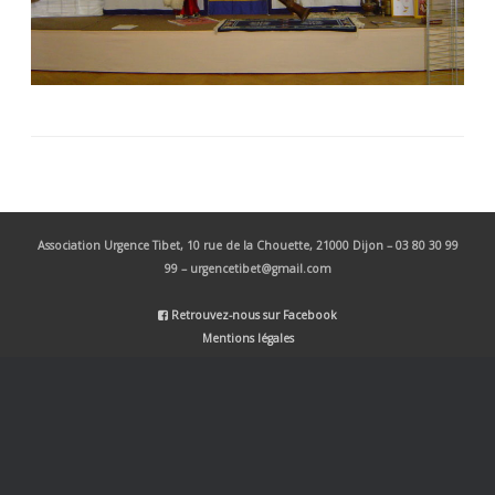
Association Urgence Tibet,
10 rue de la Chouette, 21000 Dijon – 03 80 30 99
99 – urgencetibet@gmail.com
Retrouvez-nous sur Facebook
Mentions légales