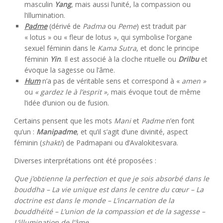
masculin
Yang
, mais aussi l’unité, la compassion ou
l’illumination.
Padme
(dérivé de
Padma
ou
Peme
) est traduit par
« lotus » ou « fleur de lotus », qui symbolise l’organe
sexuel féminin dans le
Kama Sutra
, et donc le principe
féminin
Yin
. Il est associé à la cloche rituelle ou
Drilbu
et
évoque la sagesse ou l’âme.
Hum
n’a pas de véritable sens et correspond à «
amen »
ou
« gardez le à l’esprit »,
mais évoque tout de même
l’idée d’union ou de fusion.
Certains pensent que les mots
Mani
et
Padme
n’en font
qu’un :
Manipadme
, et qu’il s’agit d’une divinité, aspect
féminin (
shakti
) de Padmapani ou d’Avalokitesvara.
Diverses interprétations ont été proposées :
Que j’obtienne la perfection et que je sois absorbé dans le
bouddha – La vie unique est dans le centre du cœur – La
doctrine est dans le monde – L’incarnation de la
bouddhéité – L’union de la compassion et de la sagesse –
L’illumination de l’âme