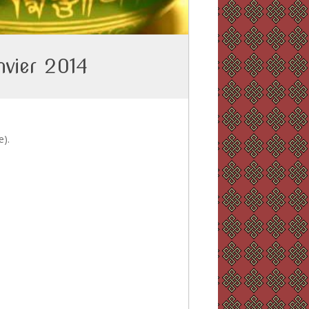
nvier 2014
e).