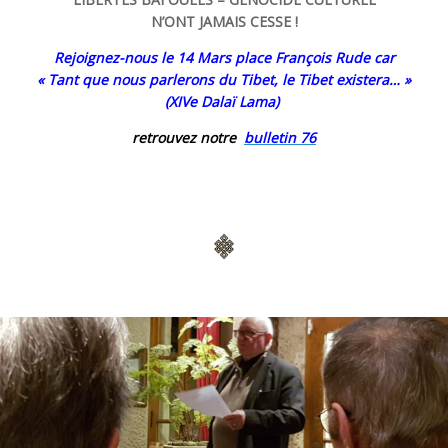
N’ONT JAMAIS CESSE !
Rejoignez-nous le 14 Mars place François Rude car
« Tant que nous parlerons du Tibet, le Tibet existera… »
(XIVe Dalaï Lama)
retrouvez notre
bulletin 76