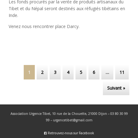
Les fonds procurés par la vente de produits artisanaux du
Tibet et du Népal seront destinés aux réfugiés tibétains en
Inde.
Venez nous rencontrer place Darcy.
Post navigation
1
2
3
4
5
6
…
11
Suivant »
Association Urgence Tibet,
10 rue de la Chouette, 21000 Dijon – 03 80 30 99
99 – urgencetibet@gmail.com
Retrouvez-nous sur Facebook