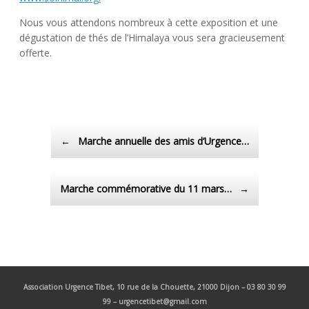
Nous vous attendons nombreux à cette exposition et une
dégustation de thés de l’Himalaya vous sera gracieusement
offerte.
Post navigation
←
Marche annuelle des amis d’Urgence…
Marche commémorative du 11 mars…
→
Association Urgence Tibet,
10 rue de la Chouette, 21000 Dijon – 03 80 30 99
99 – urgencetibet@gmail.com