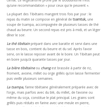
climat. Le végétarisme prôné par le Bouddhisme n’est
qu’une recommandation « pour ceux qui le peuvent ».
La plupart des Tibétains mangent trois fois par jour : le
repas du matin se compose en général de
tsamtuk,
une
soupe de tsampa, accompagnée de plusieurs tasses de thé
chaud au beurre. Un second repas est pris à midi, et un léger
dîner le soir.
Le thé tibétain
préparé dans une baratte et servi dans une
tasse en bois, contient du beurre et du sel. Après l’avoir
servi, on le laisse reposer avant de le boire. Un Tibétain peut
en boire jusqu’à quarante tasses par jour.
La bière tibétaine
ou
chang
est brassée à partir de riz,
froment, avoine, millet ou orge grillés qu’on laisse fermenter
puis vieillir plusieurs semaines.
La tsampa,
farine tibétaine généralement préparée avec de
l’orge, mais parfois avec du blé, du millet, de l’avoine ou
même du soja, constitue le plat principal. Les grains sont
grillés puis réduits en farine avec une meule en pierre,