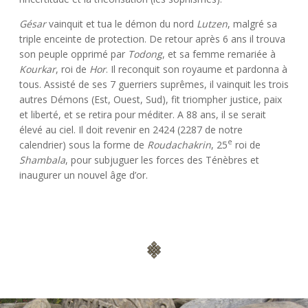
Gésar
vainquit et tua le démon du nord
Lutzen
, malgré sa
triple enceinte de protection. De retour après 6 ans il trouva
son peuple opprimé par
Todong
, et sa femme remariée à
Kourkar
, roi de
Hor
. Il reconquit son royaume et pardonna à
tous. Assisté de ses 7 guerriers suprêmes, il vainquit les trois
autres Démons (Est, Ouest, Sud), fit triompher justice, paix
et liberté, et se retira pour méditer. A 88 ans, il se serait
élevé au ciel. Il doit revenir en 2424 (2287 de notre
e
calendrier) sous la forme de
Roudachakrin
, 25
roi de
Shambala
, pour subjuguer les forces des Ténèbres et
inaugurer un nouvel âge d’or.