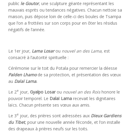
public
le Goutor
, une sculpture géante représentant les
mauvais esprits ou tendances négatives. Chacun nettoie sa
maison, puis dépose loin de celle-ci des boules de Tsampa
que l’on a frottées sur son corps pour en ôter les résidus
négatifs de l’année.
Le 1er jour,
Lama Losar
ou
nouvel an des
Lama,
est
consacré à l’autorité spirituelle :
Cérémonie sur le toit du Potala pour remercier la déesse
Palden Lhamo
de sa protection, et présentation des vœux
au
Dalaï Lama
.
e
Le 2
jour,
Gyalpo Losar
ou
nouvel an des
Rois
honore le
pouvoir temporel. Le
Dalaï Lama
recevait les dignitaires
laïcs. Chacun présente ses vœux aux amis.
e
Le 3
jour, des prières sont adressées aux
Dieux Gardiens
du Tibet
, pour une nouvelle année féconde, et l’on installe
des drapeaux à prières neufs sur les toits.