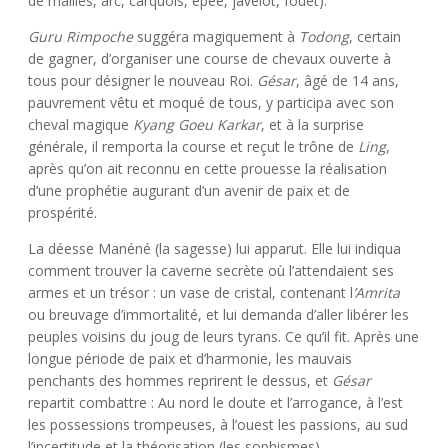
de mailles, arc, carquois, épée, javelot, fouet).
Guru Rimpoche
suggéra magiquement à
Todong
, certain
de gagner, d’organiser une course de chevaux ouverte à
tous pour désigner le nouveau Roi.
Gésar
, âgé de 14 ans,
pauvrement vêtu et moqué de tous, y participa avec son
cheval magique
Kyang Goeu Karkar
, et à la surprise
générale, il remporta la course et reçut le trône de
Ling
,
après qu’on ait reconnu en cette prouesse la réalisation
d’une prophétie augurant d’un avenir de paix et de
prospérité.
La déesse Manéné (la sagesse) lui apparut. Elle lui indiqua
comment trouver la caverne secrète où l’attendaient ses
armes et un trésor : un vase de cristal, contenant l
’Amrita
ou breuvage d’immortalité, et lui demanda d’aller libérer les
peuples voisins du joug de leurs tyrans. Ce qu’il fit. Après une
longue période de paix et d’harmonie, les mauvais
penchants des hommes reprirent le dessus, et
Gésar
repartit combattre : Au nord le doute et l’arrogance, à l’est
les possessions trompeuses, à l’ouest les passions, au sud
l’incertitude et la théorisation (les sophismes).