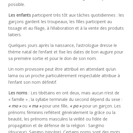
possible.
Les enfants
participent très tôt aux tâches quotidiennes : les
garçons gardent les troupeaux, les filles participent au
tissage et au filage, à l’élaboration et à la vente des produits
laitiers.
Quelques jours après la naissance, l’astrologue dresse le
thème natal de l’enfant et fixe les dates de bon augure pour
sa première sortie et pour le don de son nom.
Un nom provisoire peut être attribué en attendant qu’un
lama ou un proche particulièrement respectable attribue à
l’enfant son nom définitif.
Les noms
: Les tibétains en ont deux, mais aucun n’est de
« famille » ; la syllabe terminale du second dépend du sexe :
« mo »
ou
« ma »
pour une fille,
« po »
pour un garçon. Les
prénoms féminins reflètent généralement la grâce ou la
beauté, les prénoms masculins la virilité ou l’idée de
propagation et de défense de la religion : Sangmo
(douceur), Sangpo (sincère). Certains noms sont des mots