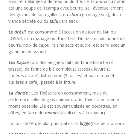
ensuite mélangée à de l’eau ou du thé. Le
Tsamtuk
du matin
est une soupe de Tsampa avec beurre, sel, éventuellement
des graines de soja grillées, du
chura
(fromage sec), de la
viande séchée ou du
tsilu
(lard sec).
Le drésil,
est consommé à l’occasion du Jour de l’An ou
LOSAR, d’un mariage ou d’une fête. Du riz cuit additionné de
beurre, noix de cajou, raisins secs et sucre, est servi avec un
grand bol de yaourt.
Les Kapsé
sont des beignets faits de farine blanche (3
tasses), de farine de blé complet (3 tasses), levure (3
cuillères à café), lait écrémé (3 tasses) et sucre roux (4
cuillères à café), passés à la friture.
La viande :
Les Tibétains en consomment, mais de
préférence celle de gros animaux, afin d’avoir à en tuer le
moins possible. Elle est souvent utilisée en boulettes, en
pâtés, en farce de
momo
(ravioli cuits à la vapeur).
Le Jour de l’An, le plat principal est le
luggo
(tête de mouton).