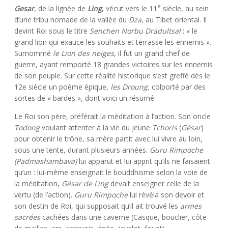
e
Gesar
, de la lignée de
Ling
, vécut vers le 11
siècle, au sein
d’une tribu nomade de la vallée du
Dza
, au Tibet oriental. Il
devint Roi sous le titre
Senchen Norbu Dradultsal
: « le
grand lion qui exauce les souhaits et terrasse les ennemis ».
Surnommé
le Lion des neiges
, il fut un grand chef de
guerre, ayant remporté 18 grandes victoires sur les ennemis
de son peuple. Sur cette réalité historique s’est greffé dès le
12e siècle un poème épique,
les
Droung,
colporté par des
sortes de « bardes », dont voici un résumé :
Le Roi son père, préférait la méditation à l’action. Son oncle
Todong
voulant attenter à la vie du jeune
Tchoris
(
Gésar
)
pour obtenir le trône, sa mère partit avec lui vivre au loin,
sous une tente, durant plusieurs années.
Guru Rimpoche
(Padmashambava)
lui apparut et lui apprit qu’ils ne faisaient
qu’un : lui-même enseignait le bouddhisme selon la voie de
la méditation,
Gésar de Ling
devait enseigner celle de la
vertu (de l’action).
Guru Rimpoche
lui révéla son devoir et
son destin de Roi, qui supposait qu’il ait trouvé les
armes
sacrées
cachées dans une caverne (Casque, bouclier, côte