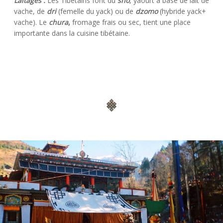
Laitages :
Les Tibétains font du
sho
, yaourt à base de lait de
vache, de
dri
(femelle du yack) ou de
dzomo
(hybride yack+
vache). Le
chura
,
fromage frais ou sec, tient une place
importante dans la cuisine tibétaine.