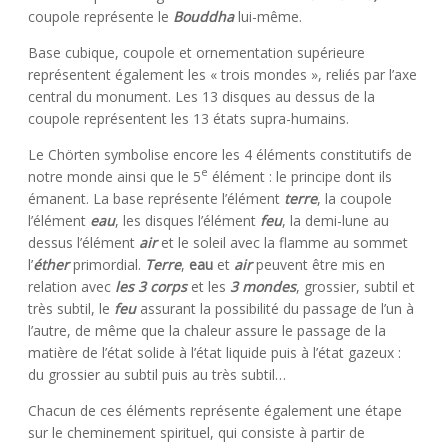
coupole représente le
Bouddha
lui-même.
Base cubique, coupole et ornementation supérieure
représentent également les « trois mondes », reliés par l’axe
central du monument. Les 13 disques au dessus de la
coupole représentent les 13 états supra-humains.
Le Chörten symbolise encore les 4 éléments constitutifs de
e
notre monde ainsi que le 5
élément : le principe dont ils
émanent. La base représente l’élément
terre
, la coupole
l’élément
eau
, les disques l’élément
feu
, la demi-lune au
dessus l’élément
air
et le soleil avec la flamme au sommet
l’
éther
primordial.
Terre
,
eau
et
air
peuvent être mis en
relation avec
les 3 corps
et les
3 mondes
, grossier, subtil et
très subtil, le
feu
assurant la possibilité du passage de l’un à
l’autre, de même que la chaleur assure le passage de la
matière de l’état solide à l’état liquide puis à l’état gazeux :
du grossier au subtil puis au très subtil…
Chacun de ces éléments représente également une étape
sur le cheminement spirituel, qui consiste à partir de