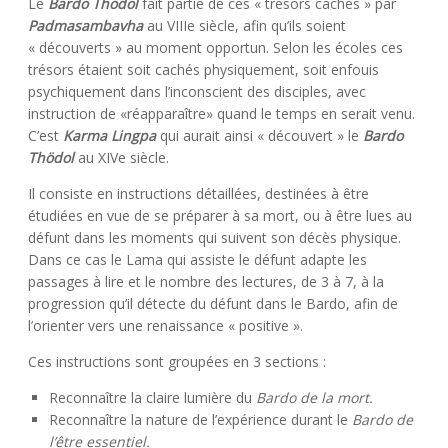
Le
Bardo Thödol
fait partie de ces « trésors cachés » par
Padmasambavha
au VIIIe siècle, afin qu’ils soient
« découverts » au moment opportun. Selon les écoles ces
trésors étaient soit cachés physiquement, soit enfouis
psychiquement dans l’inconscient des disciples, avec
instruction de «réapparaître» quand le temps en serait venu.
C’est
Karma Lingpa
qui aurait ainsi « découvert » le
Bardo
Thödol
au XIVe siècle.
Il consiste en instructions détaillées, destinées à être
étudiées en vue de se préparer à sa mort, ou à être lues au
défunt dans les moments qui suivent son décès physique.
Dans ce cas le Lama qui assiste le défunt adapte les
passages à lire et le nombre des lectures, de 3 à 7, à la
progression qu’il détecte du défunt dans le Bardo, afin de
l’orienter vers une renaissance « positive ».
Ces instructions sont groupées en 3 sections :
Reconnaître la claire lumière du
Bardo de la mort.
Reconnaître la nature de l’expérience durant le
Bardo de
l’être essentiel.